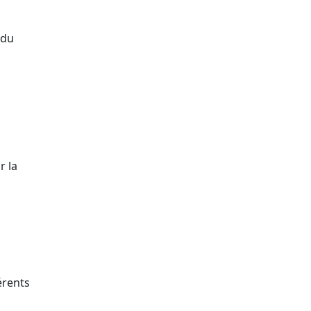
 du
r la
érents