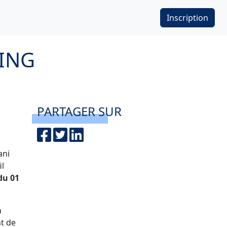
Inscription
ING
PARTAGER SUR
ani
il
du 01
a
nt de