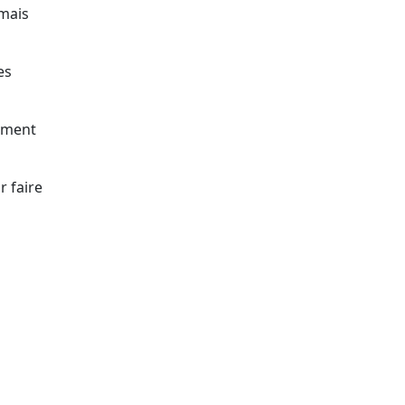
 mais
es
uement
r faire